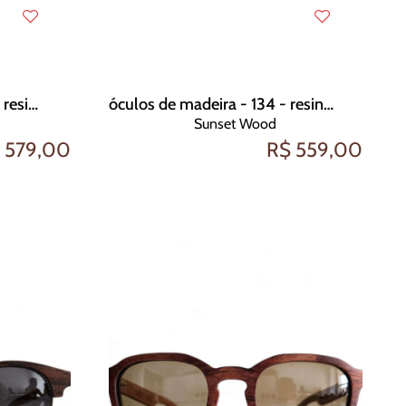
óculos de madeira - 208 - resina e folha de ouro
óculos de madeira - 134 - resina e madeira
Sunset Wood
 579,00
R$ 559,00