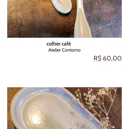
colher café
Atelier Contorno
R$ 60,00