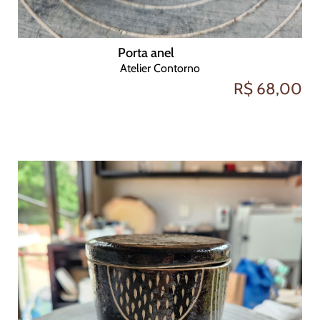
Porta anel
Atelier Contorno
R$ 68,00