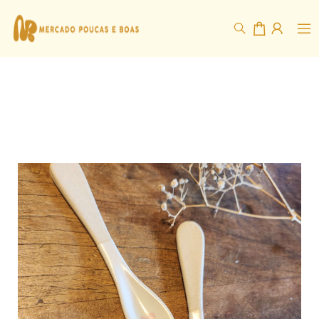
Atelier Contorno