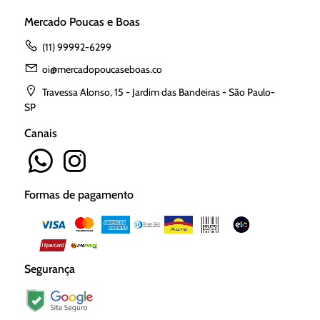
Mercado Poucas e Boas
(11) 99992-6299
oi@mercadopoucaseboas.co
Travessa Alonso, 15 - Jardim das Bandeiras - São Paulo-
SP
Canais
Formas de pagamento
Segurança