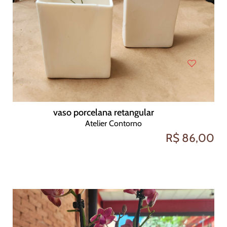
vaso porcelana retangular
Atelier Contorno
R$ 86,00