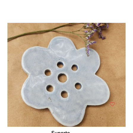
Suporte