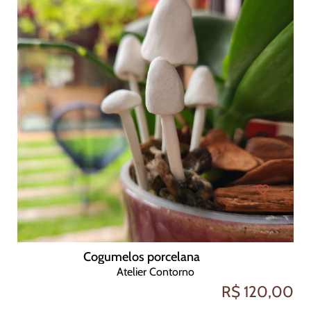
Cogumelos porcelana
Atelier Contorno
R$ 120,00