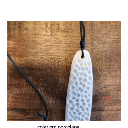
colar em porcelana