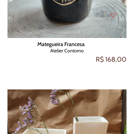
Mategueira Francesa
Atelier Contorno
R$ 168,00