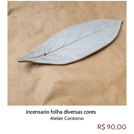
incensario folha diversas cores
Atelier Contorno
R$ 90,00